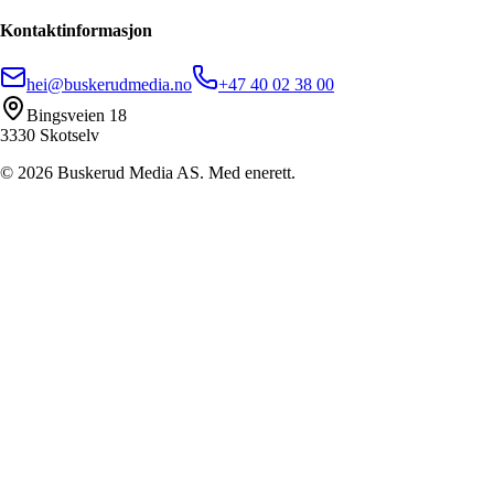
Kontaktinformasjon
hei@buskerudmedia.no
+47 40 02 38 00
Bingsveien 18
3330 Skotselv
©
2026
Buskerud Media AS. Med enerett.