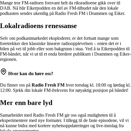
Mange tror FM-radioen forsvant helt da riksradioene gikk over til
DAB. Nå blir Eikerpodden en del av FM-tilbudet når den lokale
podkasten sendes ukentlig på Radio Fresh FM i Drammen og Eiker.
Lokalradioens renessanse
Selv om podkastmarkedet eksploderer, er det fortsatt mange som
foretrekker den klassiske lineære radioopplevelsen – enten det er i
bilen på vei til jobb eller som bakgrunn i stua. Ved å ta Eikerpodden til
FM-båndet, når vi ut til et enda bredere publikum i Drammen og Eiker-
regionen.
Hvor kan du høre oss?
Du finner oss på
Radio Fresh FM
hver torsdag kl. 18:00 og lørdag kl.
12:00. Sjekk din lokale FM-frekvens for nøyaktig posisjon på båndet!
Mer enn bare lyd
Samarbeidet med Radio Fresh FM gir oss også muligheten til å
eksperimentere med nye formater. I tillegg til de faste episodene, vil vi
nå kunne bidra med kortere nyhetsoppdateringer og live-innslag fra
lokale arrangementer.